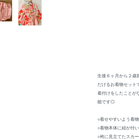
生後６ヶ月から２歳
だけるお着物セット
着付けをしたことが
能です◎
○着せやすいよう着
○着物本体に紐が付
○袴に見立てたスカ