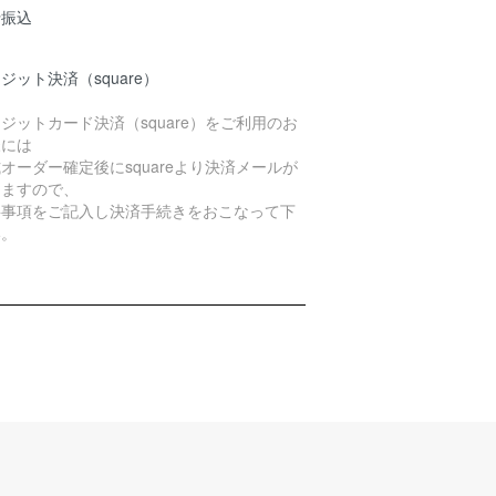
行振込
ジット決済（square）
ジットカード決済（square）をご利用のお
様には
オーダー確定後にsquareより決済メールが
きますので、
要事項をご記入し決済手続きをおこなって下
い。