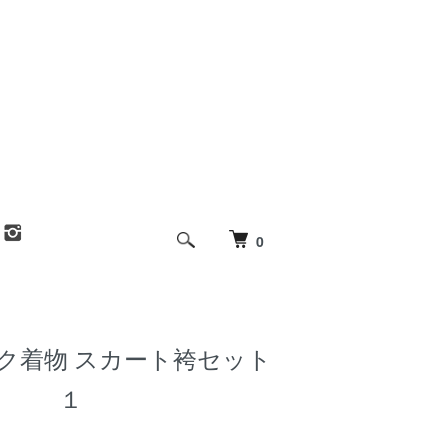
0
ク着物 スカート袴セット
１