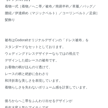
着物一式［着物／へこ帯／被布／簡易半衿／草履／バッグ／
腰紐／伊達締め（マジックベルト）／コーリンベルト／足袋］
髪飾り
被布はCodoraitオリジナルデザインの「ドレス被布」を
スタンダードなセットとしております。
ウェディングドレスデザイナーならではの視点で
デザインした総レースの被布です。
お着物の柄がほんのり透けて、
レースの柄と絶妙に合わさり
和洋折衷な美しさを表現しています。
着物らしさを失わないボリューム感を計算しています。
後ろからへこ帯をふんわり出せるデザインが
長年大変人気なアイテムです。