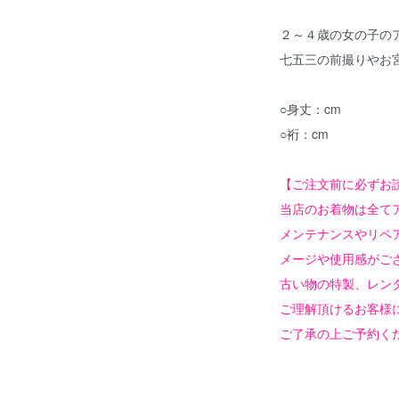
２～４歳の女の子の
七五三の前撮りやお
○身丈：cm
○裄：cm
【ご注文前に必ずお
当店のお着物は全て
メンテナンスやリペ
メージや使用感がご
古い物の特製、レン
ご理解頂けるお客様
ご了承の上ご予約く