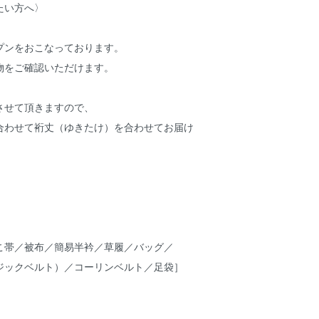
たい方へ〉
プンをおこなっております。
物をご確認いただけます。
させて頂きますので、
合わせて裄丈（ゆきたけ）を合わせてお届け
こ帯／被布／簡易半衿／草履／バッグ／
ジックベルト）／コーリンベルト／足袋］