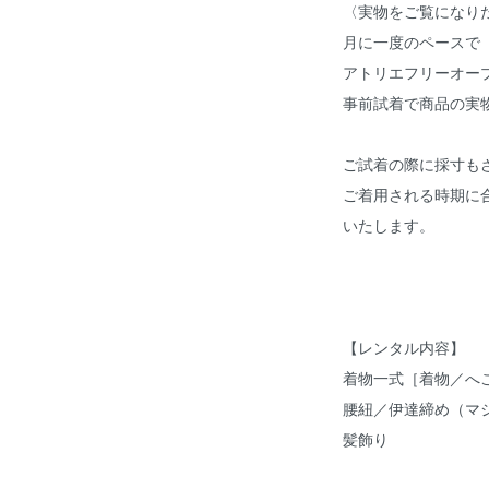
〈実物をご覧になり
月に一度のペースで
アトリエフリーオー
事前試着で商品の実
ご試着の際に採寸も
ご着用される時期に
いたします。
【レンタル内容】
着物一式［着物／へ
腰紐／伊達締め（マ
髪飾り