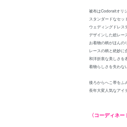
被布はCodorait
スタンダードなセッ
ウェディングドレス
デザインした総レー
お着物の柄がほんの
レースの柄と絶妙に
和洋折衷な美しさを
着物らしさを失わな
後ろからへこ帯をふ
長年大変人気なアイ
〈コーディネー