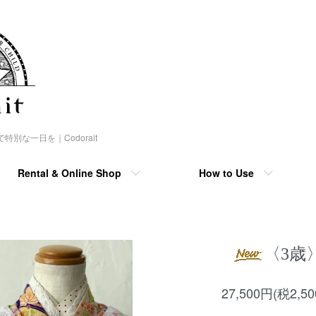
な一日を｜Codorait
Rental & Online Shop
How to Use
〈3歳
27,500円(税2,5