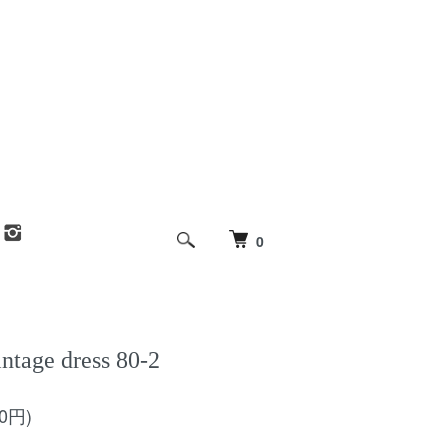
0
intage dress 80-2
00円)