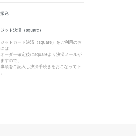
行振込
ジット決済（square）
ジットカード決済（square）をご利用のお
様には
オーダー確定後にsquareより決済メールが
きますので、
要事項をご記入し決済手続きをおこなって下
い。