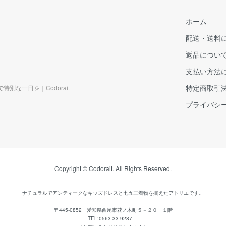
ホーム
配送・送料
返品につい
支払い方法
特定商取引
な一日を｜Codorait
プライバシ
Copyright © Codorait. All Rights Reserved.
ナチュラルでアンティークなキッズドレスと
七五三着物を揃えたアトリエです。
〒445-0852 愛知県西尾市花ノ木町５－２０ １階
TEL:0563-33-9287