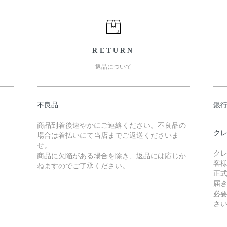
RETURN
返品について
不良品
銀
商品到着後速やかにご連絡ください。不良品の
クレ
場合は着払いにて当店までご返送くださいま
せ。
クレ
商品に欠陥がある場合を除き、返品には応じか
客
ねますのでご了承ください。
正式
届
必
さ