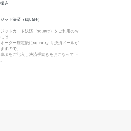
行振込
ジット決済（square）
ジットカード決済（square）をご利用のお
様には
オーダー確定後にsquareより決済メールが
きますので、
要事項をご記入し決済手続きをおこなって下
い。