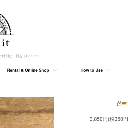
な一日を｜Codorait
Rental & Online Shop
How to Use
3,850円(税350円