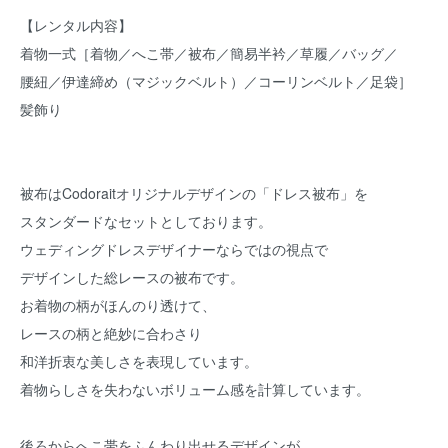
【レンタル内容】
着物一式［着物／へこ帯／被布／簡易半衿／草履／バッグ／
腰紐／伊達締め（マジックベルト）／コーリンベルト／足袋］
髪飾り
被布はCodoraitオリジナルデザインの「ドレス被布」を
スタンダードなセットとしております。
ウェディングドレスデザイナーならではの視点で
デザインした総レースの被布です。
お着物の柄がほんのり透けて、
レースの柄と絶妙に合わさり
和洋折衷な美しさを表現しています。
着物らしさを失わないボリューム感を計算しています。
後ろからへこ帯をふんわり出せるデザインが