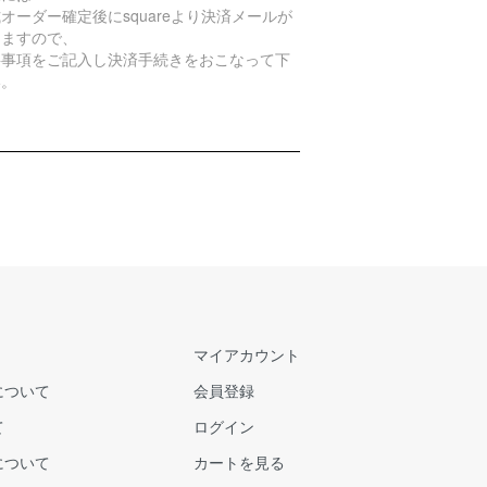
オーダー確定後にsquareより決済メールが
きますので、
要事項をご記入し決済手続きをおこなって下
い。
マイアカウント
について
会員登録
て
ログイン
について
カートを見る