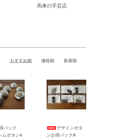
馬車の手芸店
おすすめ順
価格順
新着順
得パック
デザインボタ
レムボタン4
ンお得パックA