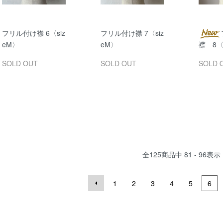
フリル付け襟 6〈siz
フリル付け襟 7〈siz
eM〉
eM〉
襟 8〈s
SOLD OUT
SOLD OUT
SOLD 
全
125
商品中
81 - 96
表示
1
2
3
4
5
6