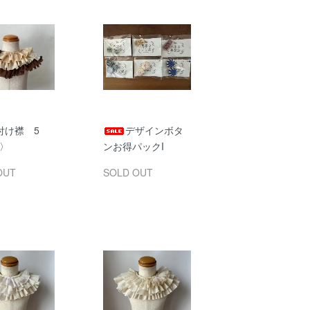
付け襟 5
デザインボタ
S〉
ンお得パックI
OUT
SOLD OUT