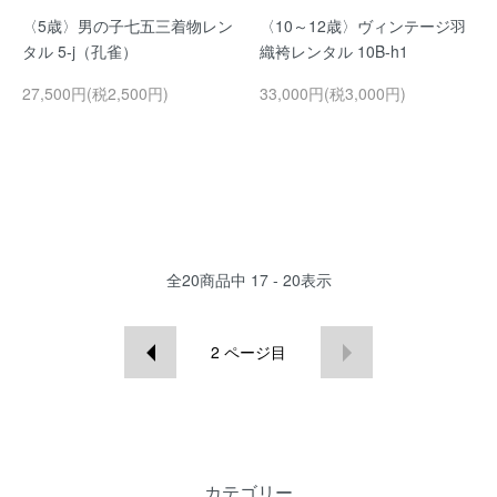
〈5歳〉男の子七五三着物レン
〈10～12歳〉ヴィンテージ羽
タル 5-j（孔雀）
織袴レンタル 10B-h1
27,500円(税2,500円)
33,000円(税3,000円)
全
20
商品中
17 - 20
表示
2
ページ目
カテゴリー